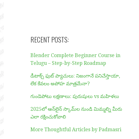
RECENT POSTS:
Blender Complete Beginner Course in
Telugu – Step-by-Step Roadmap
డీటాక్స్ ఫుట్ ప్యాచులు: నిజంగానే పనిచేస్తాయా,
లేక కేవలం అపోహ మాత్రమేనా?
గుండెపోటు లక్షణాలు: పురుషులు vs మహిళలు
2025లో ఆన్‌లైన్ స్కామ్‌ల నుండి మిమ్మల్ని మీరు
ఎలా రక్షించుకోవాలి
More Thoughtful Articles by Padmasri