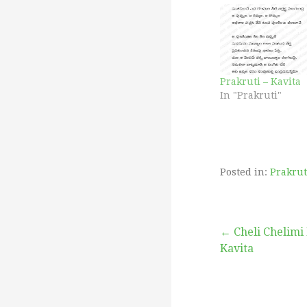
Prakruti – Kavita
In "Prakruti"
Posted in:
Prakrut
టపా
← Cheli Chelimi
Kavita
నావిగేషన్