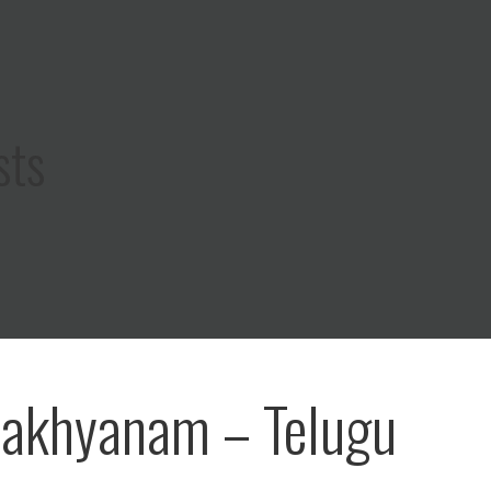
sts
akhyanam – Telugu