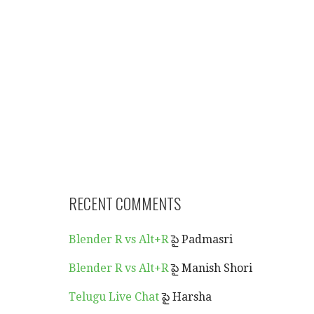
RECENT COMMENTS
Blender R vs Alt+R
పై
Padmasri
Blender R vs Alt+R
పై
Manish Shori
Telugu Live Chat
పై
Harsha