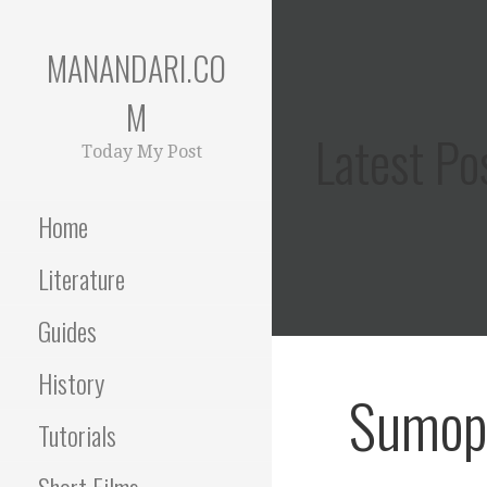
Skip
to
MANANDARI.CO
content
M
Latest Po
Today My Post
Home
Literature
Guides
History
Sumop
Tutorials