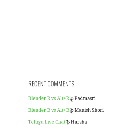
RECENT COMMENTS
Blender R vs Alt+R
పై
Padmasri
Blender R vs Alt+R
పై
Manish Shori
Telugu Live Chat
పై
Harsha