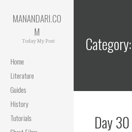
Skip
to
MANANDARI.CO
content
M
Category:
Today My Post
Home
Literature
Guides
History
Day 30 
Tutorials