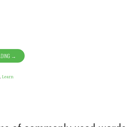
ADING →
,
Learn