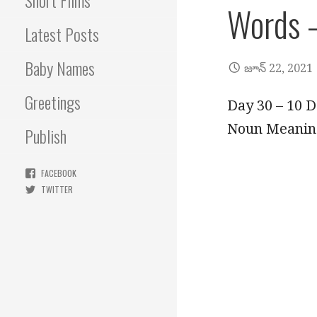
Short Films
Words –
Latest Posts
Baby Names
జూన్ 22, 2021
Greetings
Day 30 – 10 D
Noun Meaning
Publish
FACEBOOK
TWITTER