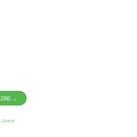
ADING →
,
Learn